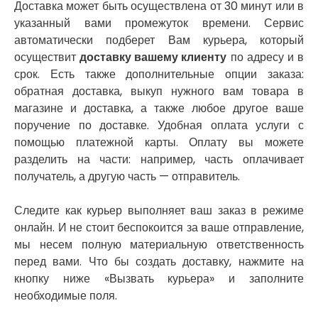
Никитинцы
Доставка может быть осуществлена от 30 минут или в
Николаев
указанный вами промежуток времени. Сервис
Никополь
автоматически подберет Вам курьера, который
Новоалександровка
осуществит
доставку вашему клиенту
по адресу и в
Новомосковск
срок. Есть также дополнительные опции заказа:
Новоселки
обратная доставка, выкуп нужного вам товара в
Нововолынск
магазине и доставка, а также любое другое ваше
Обухов
поручение по доставке. Удобная оплата услуги с
Обуховка
помощью платежной карты. Оплату вы можете
Одесса
разделить на части: например, часть оплачивает
Острог
получатель, а другую часть — отправитель.
Павлоград
Переяслав
Следите как курьер выполняет ваш заказ в режиме
Первомайск
онлайн. И не стоит беспокоится за ваше отправление,
Песочин
мы несем полную материальную ответственность
Петриков
перед вами. Что бы создать доставку, нажмите на
Петропавловская Борщаговка
кнопку ниже «Вызвать курьера» и заполните
Подгородное
Погребы
необходимые поля.
Покров