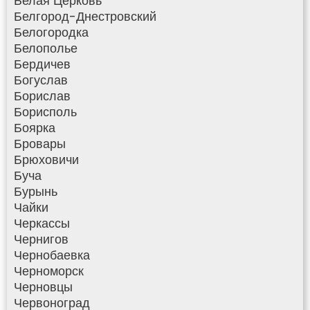
Белая Церковь
Белгород-Днестровский
Белогородка
Белополье
Бердичев
Богуслав
Борислав
Борисполь
Боярка
Бровары
Брюховичи
Буча
Бурынь
Чайки
Черкассы
Чернигов
Чернобаевка
Черноморск
Черновцы
Червоноград