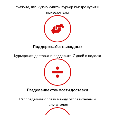
Ужгород
Укажите, что нужно купить. Курьер быстро купит и
Узин
привезет вам
Васильков
Великие Лазы
Великий Омеляник
Верхнеднепровск
Винница
Винники
Поддержка без выходных
Вишенки
Курьерская доставка и поддержка 7 дней в неделю
Вишневое
Вита-Почтовая
Волчинец
Вольнянск
Вознесенск
Вышгород
Разделение стоимости доставки
Яготин
Южное
Распределите оплату между отправителем и
Южноукраинск
получателем
Запорожье