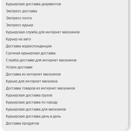
Кагарлык
Курьерская доставка документов
Калуш
Экспресс доставка
Каменец-Подольский
Экспресс почта
Каменка
Экспресс курьер
Каменское
Курьерская служба для интернет магазинов
Канев
Курьер на авто
Казатин
Доставка корреспонденции
Киев
Срочная курьерская доставка
Кобеляки
Коцюбинское
Служба доставки для интернет магазинов
Конотоп
Услуги доставки
Коростень
Доставка из интернет магазинов
Корсунь-Шевченковский
Курьер для интернет магазина
Костополь
Доставка товаров из интернет магазинов
Ковель
Курьерская доставка грузов
Козин
Курьерская доставка по городу
Красноград
Курьерская доставка для магазинов
Кременчуг
Курьерская доставка день в день
Кременец
Доставка продуктов
Кривой Рог
Купить и доставить