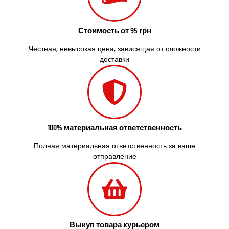
Смела
Софиевская Борщаговка
Сокольники
Стоимость от 95 грн
Солоницевка
Староконстантинов
Честная, невысокая цена, зависящая от сложности
доставки
Старые Петровцы
Стебник
Стоянка
Стрый
Сумы
Светловодск
100% материальная ответственность
Святопетровское
Тальное
Полная материальная ответственность за ваше
Тарасовка
отправление
Тернополь
Терновка
Трусковец
Тульчин
Украинка
Выкуп товара курьером
Умань