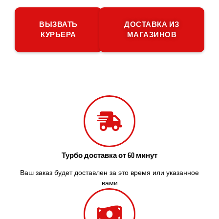
Полтава
Прилуки
ВЫЗВАТЬ
ДОСТАВКА ИЗ
Путивль
КУРЬЕРА
МАГАЗИНОВ
Пятихатки
Раздельная
Рени
Решетиловка
Ромны
Ровно
Рудное
Самбор
Счастливое
Шепетовка
Шостка
Турбо доставка от 60 минут
Шпола
Ваш заказ будет доставлен за это время или указанное
Синельниково
вами
Славута
Славутич
Слобожанское