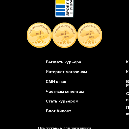
Вызвать курьера
К
Интернет-магазинам
К
СМИ о нас
В
Р
Частным клиентам
С
и
Стать курьером
П
Блог Айпост
к
Приложение для заказчиков