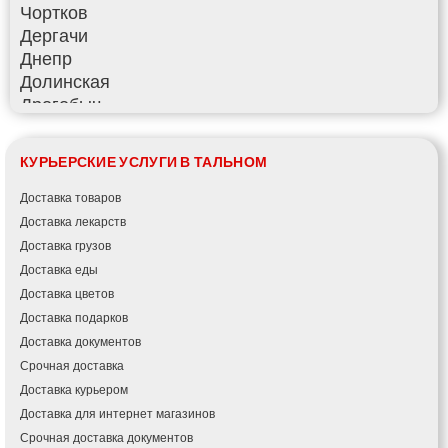
Чортков
Дергачи
Днепр
Долинская
Дрогобыч
Фастов
Фонтанка
КУРЬЕРСКИЕ УСЛУГИ В ТАЛЬНОМ
Гадяч
Гатное
Доставка товаров
Глеваха
Доставка лекарств
Горишние Плавни
Доставка грузов
Гостомель
Доставка еды
Харьков
Доставка цветов
Херсон
Доставка подарков
Хмельницкий
Доставка документов
Хмельник
Срочная доставка
Ирпень
Доставка курьером
Ивано-Франковск
Доставка для интернет магазинов
Измаил
Срочная доставка документов