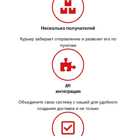
Заречаны
Зазимье
Здолбунов
Желтые Воды
Несколько получателей
Житомир
Змиев
Курьер забирает отправление и развозит его по
Знаменка
пунктам
Звенигородка
Звягель
API
интеграция
Объедините свою систему с нашей для удобного
создания доставок и не только