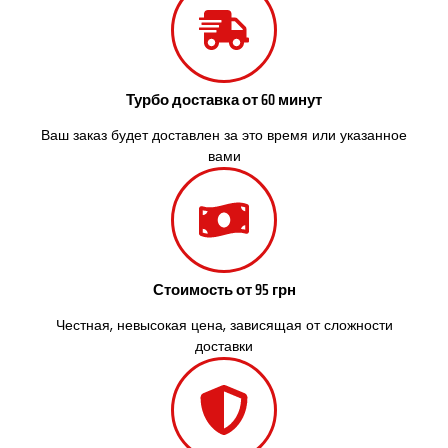
Слобожанское
Смела
Софиевская Борщаговка
Сокольники
Турбо доставка от 60 минут
Солоницевка
Староконстантинов
Ваш заказ будет доставлен за это время или указанное
Старые Петровцы
вами
Стебник
Стоянка
Стрый
Сумы
Светловодск
Стоимость от 95 грн
Святопетровское
Тальное
Честная, невысокая цена, зависящая от сложности
Тарасовка
доставки
Тернополь
Терновка
Трусковец
Тульчин