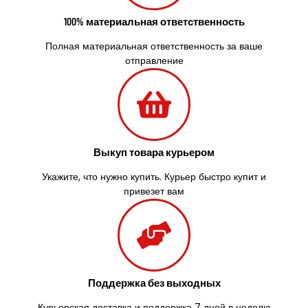
Украинка
Умань
100% материальная ответственность
Ужгород
Полная материальная ответственность за ваше
Узин
отправление
Васильков
Великие Лазы
Великий Омеляник
Верхнеднепровск
Винница
Винники
Выкуп товара курьером
Вишенки
Укажите, что нужно купить. Курьер быстро купит и
Вишневое
привезет вам
Вита-Почтовая
Волчинец
Вольнянск
Вознесенск
Вышгород
Яготин
Поддержка без выходных
Южное
Южноукраинск
Курьерская доставка и поддержка 7 дней в неделю