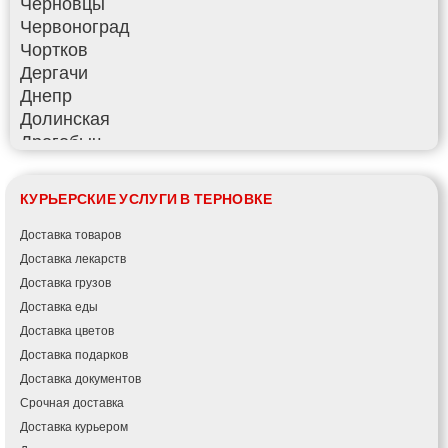
Черновцы
Червоноград
Чортков
Дергачи
Днепр
Долинская
Дрогобыч
Фастов
Фонтанка
КУРЬЕРСКИЕ УСЛУГИ В ТЕРНОВКЕ
Гадяч
Гатное
Доставка товаров
Глеваха
Доставка лекарств
Горишние Плавни
Доставка грузов
Гостомель
Доставка еды
Харьков
Доставка цветов
Херсон
Доставка подарков
Хмельницкий
Доставка документов
Хмельник
Срочная доставка
Ирпень
Доставка курьером
Ивано-Франковск