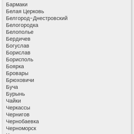
Бармаки
Белая Церковь
Белгород-Днестровский
Белогородка
Белополье
Бердичев
Богуслав
Борислав
Борисполь
Боярка
Бровары
Брюховичи
Буча
Бурынь
Чайки
Черкассы
Чернигов
Чернобаевка
Черноморск