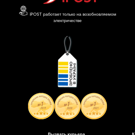
iPOST работает только на возобновляемом
электричестве
Вызвать курьера
К