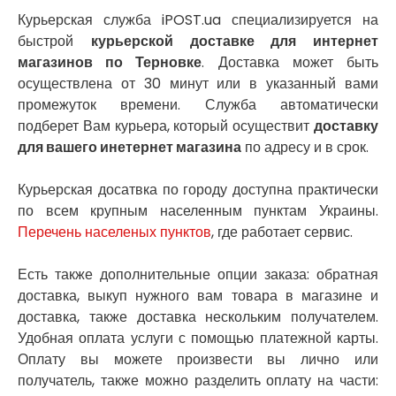
Нежин
Курьерская служба iPOST.ua специализируется на
Никитинцы
быстрой
курьерской доставке для интернет
Николаев
магазинов по Терновке
. Доставка может быть
Никополь
осуществлена от 30 минут или в указанный вами
Новоалександровка
промежуток времени. Служба автоматически
Новомосковск
подберет Вам курьера, который осуществит
доставку
Новоселки
для вашего инетернет магазина
по адресу и в срок.
Нововолынск
Обухов
Курьерская досатвка по городу доступна практически
Обуховка
по всем крупным населенным пунктам Украины.
Одесса
Перечень населеных пунктов
, где работает сервис.
Острог
Павлоград
Есть также дополнительные опции заказа: обратная
Переяслав
доставка, выкуп нужного вам товара в магазине и
Первомайск
доставка, также доставка нескольким получателем.
Песочин
Удобная оплата услуги с помощью платежной карты.
Петриков
Оплату вы можете произвести вы лично или
Петропавловская Борщаговка
Подгородное
получатель, также можно разделить оплату на части: