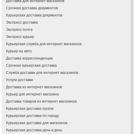
Доставка для интернет магазинов
Измаил
Срочная доставка документов
Кагарлык
Курьерская доставка документов
Калуш
Экспресс доставка
Каменец-Подольский
Экспресс почта
Каменка
Экспресс курьер
Каменское
Курьерская служба для интернет магазинов
Канев
Курьер на авто
Казатин
Доставка корреспонденции
Киев
Срочная курьерская доставка
Кобеляки
Коцюбинское
Служба доставки для интернет магазинов
Конотоп
Услуги доставки
Коростень
Доставка из интернет магазинов
Корсунь-Шевченковский
Курьер для интернет магазина
Костополь
Доставка товаров из интернет магазинов
Ковель
Курьерская доставка грузов
Козин
Курьерская доставка по городу
Красноград
Курьерская доставка для магазинов
Кременчуг
Курьерская доставка день в день