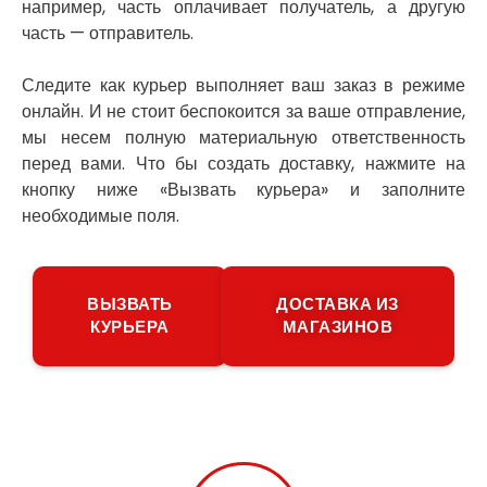
Погребы
например, часть оплачивает получатель, а другую
Покров
часть — отправитель.
Полтава
Прилуки
Следите как курьер выполняет ваш заказ в режиме
Путивль
онлайн. И не стоит беспокоится за ваше отправление,
Пятихатки
мы несем полную материальную ответственность
Раздельная
перед вами. Что бы создать доставку, нажмите на
Рени
кнопку ниже «Вызвать курьера» и заполните
Решетиловка
необходимые поля.
Ромны
Ровно
Рудное
ВЫЗВАТЬ
ДОСТАВКА ИЗ
Самбор
КУРЬЕРА
МАГАЗИНОВ
Счастливое
Шепетовка
Шостка
Шпола
Синельниково
Славута
Славутич