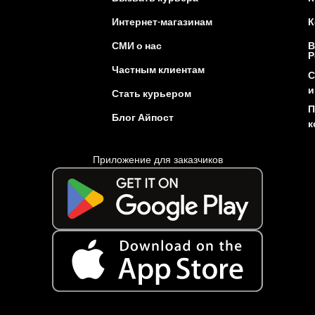
Интернет-магазинам
К
СМИ о нас
В
Р
Частным клиентам
С
и
Стать курьером
П
Блог Айпост
к
Приложение для заказчиков