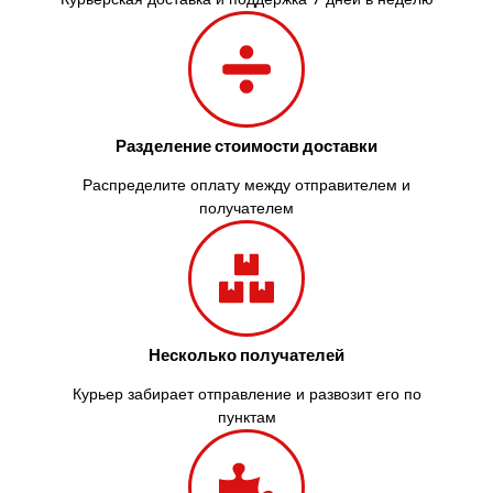
Запорожье
Заречаны
Зазимье
Здолбунов
Желтые Воды
Разделение стоимости доставки
Житомир
Змиев
Распределите оплату между отправителем и
Знаменка
получателем
Звенигородка
Звягель
Несколько получателей
Курьер забирает отправление и развозит его по
пунктам