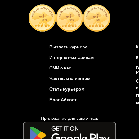
Вызвать курьера
К
Интернет-магазинам
К
СМИ о нас
В
Р
Частным клиентам
С
и
Стать курьером
П
Блог Айпост
к
Приложение для заказчиков