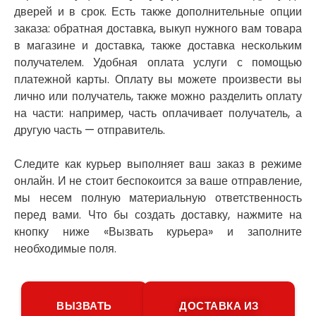
Новоалександровка
дверей и в срок. Есть также дополнительные опции
Новомосковск
заказа: обратная доставка, выкуп нужного вам товара
Новоселки
в магазине и доставка, также доставка нескольким
Нововолынск
получателем. Удобная оплата услуги с помощью
Обухов
платежной карты. Оплату вы можете произвести вы
Обуховка
лично или получатель, также можно разделить оплату
Одесса
на части: например, часть оплачивает получатель, а
Острог
другую часть — отправитель.
Павлоград
Переяслав
Следите как курьер выполняет ваш заказ в режиме
Первомайск
онлайн. И не стоит беспокоится за ваше отправление,
Песочин
мы несем полную материальную ответственность
Петриков
перед вами. Что бы создать доставку, нажмите на
Петропавловская Борщаговка
кнопку ниже «Вызвать курьера» и заполните
Подгородное
Погребы
необходимые поля.
Покров
Полтава
Прилуки
ВЫЗВАТЬ
ДОСТАВКА ИЗ
Путивль