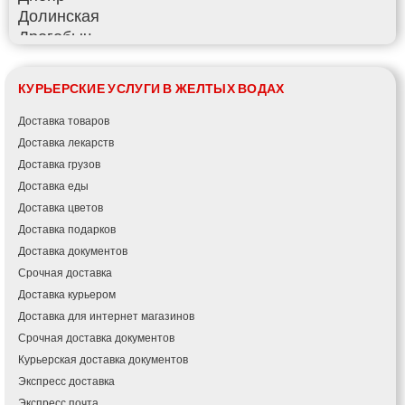
Долинская
Дрогобыч
Фастов
Фонтанка
КУРЬЕРСКИЕ УСЛУГИ В ЖЕЛТЫХ ВОДАХ
Гадяч
Гатное
Доставка товаров
Глеваха
Доставка лекарств
Горишние Плавни
Доставка грузов
Гостомель
Доставка еды
Харьков
Доставка цветов
Херсон
Доставка подарков
Хмельницкий
Доставка документов
Хмельник
Срочная доставка
Ирпень
Доставка курьером
Ивано-Франковск
Доставка для интернет магазинов
Измаил
Срочная доставка документов
Кагарлык
Курьерская доставка документов
Калуш
Экспресс доставка
Каменец-Подольский
Экспресс почта