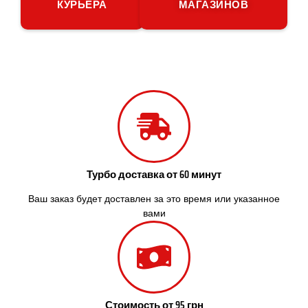
КУРЬЕРА
МАГАЗИНОВ
Пятихатки
Раздельная
Рени
Решетиловка
Ромны
Ровно
Рудное
Самбор
Счастливое
Шепетовка
Шостка
Турбо доставка от 60 минут
Шпола
Ваш заказ будет доставлен за это время или указанное
Синельниково
вами
Славута
Славутич
Слобожанское
Смела
Софиевская Борщаговка
Сокольники
Стоимость от 95 грн