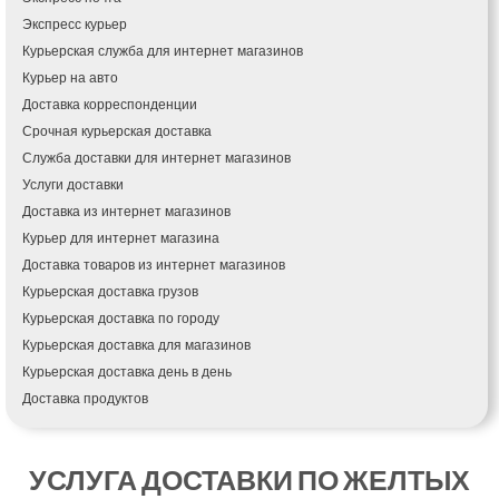
Каменка
Экспресс курьер
Каменское
Курьерская служба для интернет магазинов
Канев
Курьер на авто
Казатин
Доставка корреспонденции
Киев
Срочная курьерская доставка
Кобеляки
Коцюбинское
Служба доставки для интернет магазинов
Конотоп
Услуги доставки
Коростень
Доставка из интернет магазинов
Корсунь-Шевченковский
Курьер для интернет магазина
Костополь
Доставка товаров из интернет магазинов
Ковель
Курьерская доставка грузов
Козин
Курьерская доставка по городу
Красноград
Курьерская доставка для магазинов
Кременчуг
Курьерская доставка день в день
Кременец
Доставка продуктов
Кривой Рог
Купить и доставить
Кролевец
Обратная доставка
Кропивницкий
УСЛУГА ДОСТАВКИ ПО ЖЕЛТЫХ
Быстрая курьерская доставка
Крыховцы