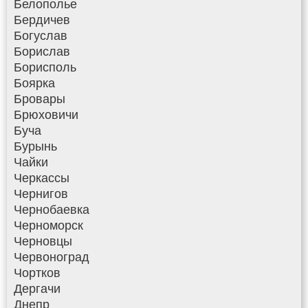
Белополье
Бердичев
Богуслав
Борислав
Борисполь
Боярка
Бровары
Брюховичи
Буча
Бурынь
Чайки
Черкассы
Чернигов
Чернобаевка
Черноморск
Черновцы
Червоноград
Чортков
Дергачи
Днепр