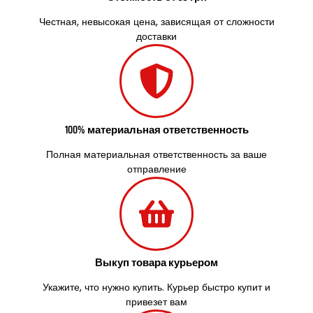
Солоницевка
Староконстантинов
Честная, невысокая цена, зависящая от сложности
доставки
Старые Петровцы
Стебник
Стоянка
Стрый
Сумы
Светловодск
100% материальная ответственность
Святопетровское
Тальное
Полная материальная ответственность за ваше
Тарасовка
отправление
Тернополь
Терновка
Трусковец
Тульчин
Украинка
Выкуп товара курьером
Умань
Ужгород
Укажите, что нужно купить. Курьер быстро купит и
Узин
привезет вам
Васильков