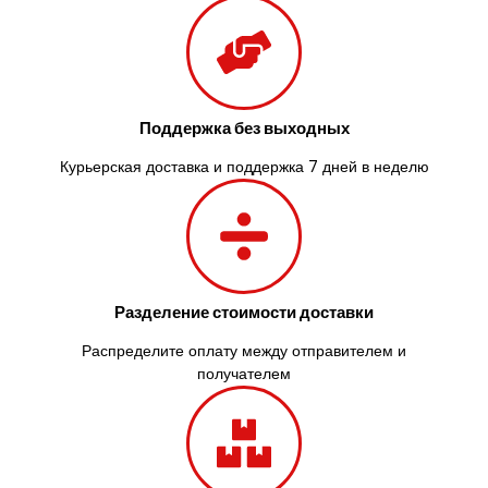
Великие Лазы
Великий Омеляник
Верхнеднепровск
Винница
Винники
Поддержка без выходных
Вишенки
Курьерская доставка и поддержка 7 дней в неделю
Вишневое
Вита-Почтовая
Волчинец
Вольнянск
Вознесенск
Вышгород
Разделение стоимости доставки
Яготин
Южное
Распределите оплату между отправителем и
Южноукраинск
получателем
Запорожье
Заречаны
Зазимье
Здолбунов