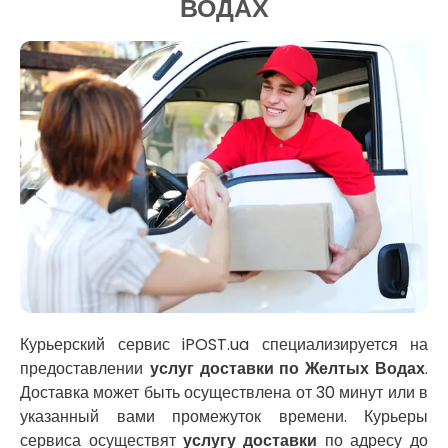
ВОДАХ
Доставка за 60 минут
Крюковщина
Доставить товар клиенту
Крыжановка
Заказ еды на дом
Ладыжин
АТБ доставка
Лесники
Сильпо доставка
Лиманка
Варус доставка
Лозовая
Ашан доставка
Лубны
Луцк
Лука-Мелешковская
Львов
Малин
Марганец
Миргород
Авангард
Нетешин
Курьерский сервис iPOST.ua специализируется на
Нежин
предоставлении
услуг доставки по Желтых Водах
.
Никитинцы
Доставка может быть осуществлена от 30 минут или в
Николаев
указанный вами промежуток времени. Курьеры
Никополь
сервиса осуществят
услугу доставки
по адресу до