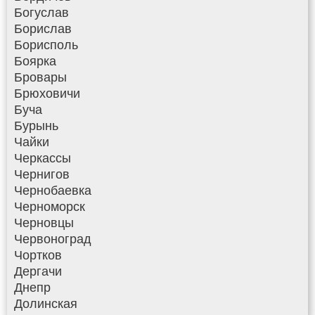
Богуслав
Борислав
Борисполь
Боярка
Бровары
Брюховичи
Буча
Бурынь
Чайки
Черкассы
Чернигов
Чернобаевка
Черноморск
Черновцы
Червоноград
Чортков
Дергачи
Днепр
Долинская