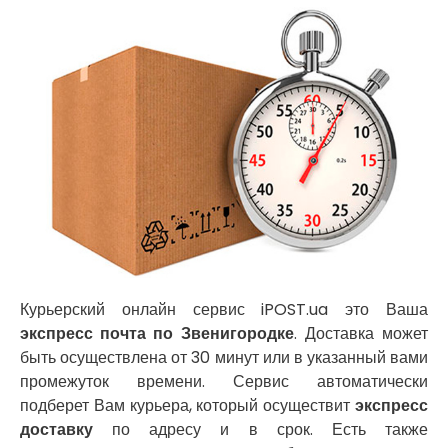
Крыжановка
Заказ еды на дом
Ладыжин
АТБ доставка
Лесники
Сильпо доставка
Лиманка
Варус доставка
Лозовая
Ашан доставка
Лубны
Луцк
Лука-Мелешковская
Львов
Малин
Марганец
Миргород
Авангард
Нетешин
Курьерский онлайн сервис iPOST.ua это Ваша
Нежин
экспресс почта по Звенигородке
. Доставка может
Никитинцы
быть осуществлена от 30 минут или в указанный вами
Николаев
промежуток времени. Сервис автоматически
Никополь
подберет Вам курьера, который осуществит
экспресс
Новоалександровка
доставку
по адресу и в срок. Есть также
Новомосковск