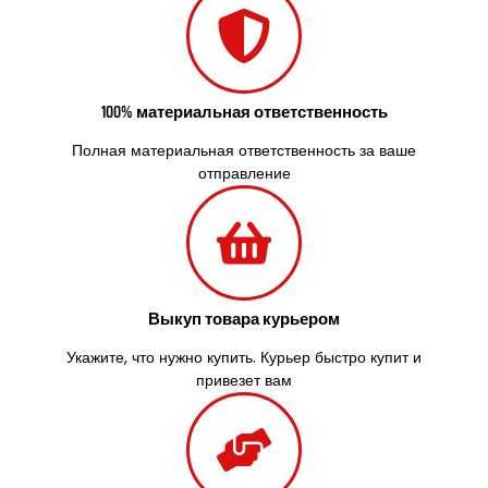
Старые Петровцы
Стебник
Стоянка
Стрый
100% материальная ответственность
Сумы
Светловодск
Полная материальная ответственность за ваше
Святопетровское
отправление
Тальное
Тарасовка
Тернополь
Терновка
Трусковец
Выкуп товара курьером
Тульчин
Украинка
Укажите, что нужно купить. Курьер быстро купит и
Умань
привезет вам
Ужгород
Узин
Васильков
Великие Лазы