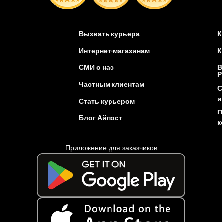
Вызвать курьера
К
Интернет-магазинам
К
СМИ о нас
В
Р
Частным клиентам
С
и
Стать курьером
П
Блог Айпост
к
Приложение для заказчиков