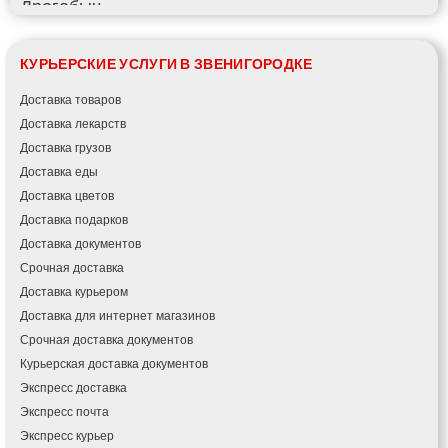
Дрогобыч
Фастов
Фонтанка
КУРЬЕРСКИЕ УСЛУГИ В ЗВЕНИГОРОДКЕ
Гадяч
Гатное
Доставка товаров
Глеваха
Доставка лекарств
Горишние Плавни
Доставка грузов
Гостомель
Доставка еды
Харьков
Доставка цветов
Херсон
Доставка подарков
Хмельницкий
Доставка документов
Хмельник
Срочная доставка
Ирпень
Доставка курьером
Ивано-Франковск
Доставка для интернет магазинов
Измаил
Срочная доставка документов
Кагарлык
Курьерская доставка документов
Калуш
Экспресс доставка
Каменец-Подольский
Экспресс почта
Каменка
Экспресс курьер
Каменское