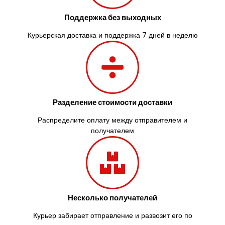
Великий Омеляник
Верхнеднепровск
Поддержка без выходных
Винница
Курьерская доставка и поддержка 7 дней в неделю
Винники
Вишенки
Вишневое
Вита-Почтовая
Волчинец
Вольнянск
Разделение стоимости доставки
Вознесенск
Вышгород
Распределите оплату между отправителем и
Яготин
получателем
Южное
Южноукраинск
Запорожье
Заречаны
Зазимье
Несколько получателей
Здолбунов
Желтые Воды
Курьер забирает отправление и развозит его по
Житомир