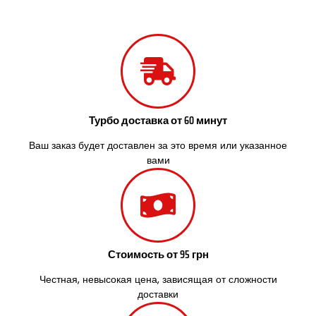
Раздельная
Рени
Решетиловка
Ромны
Ровно
Рудное
Самбор
Счастливое
Турбо доставка от 60 минут
Шепетовка
Ваш заказ будет доставлен за это время или указанное
Шостка
вами
Шпола
Синельниково
Славута
Славутич
Слобожанское
Смела
Стоимость от 95 грн
Софиевская Борщаговка
Честная, невысокая цена, зависящая от сложности
Сокольники
доставки
Солоницевка
Староконстантинов