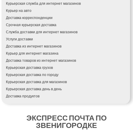
Курьерская служба для интернет магазинов
Канев
Курьер на авто
Казатин
Доставка корреспонденции
Киев
Срочная курьерская доставка
Кобеляки
Коцюбинское
Служба доставки для интернет магазинов
Конотоп
Услуги доставки
Коростень
Доставка из интернет магазинов
Корсунь-Шевченковский
Курьер для интернет магазина
Костополь
Доставка товаров из интернет магазинов
Ковель
Курьерская доставка грузов
Козин
Курьерская доставка по городу
Красноград
Курьерская доставка для магазинов
Кременчуг
Курьерская доставка день в день
Кременец
Доставка продуктов
Кривой Рог
Купить и доставить
Кролевец
Обратная доставка
Кропивницкий
ЭКСПРЕСС ПОЧТА ПО
Быстрая курьерская доставка
Крыховцы
ЗВЕНИГОРОДКЕ
Доставка за 60 минут
Крюковщина
Доставить товар клиенту