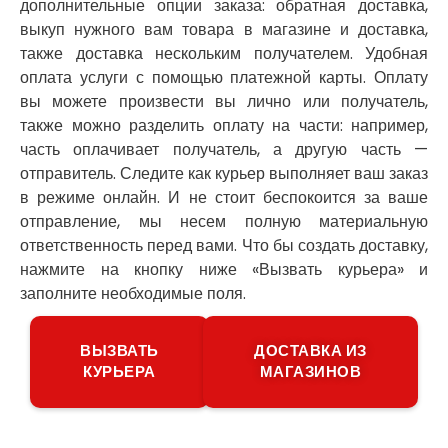
дополнительные опции заказа: обратная доставка,
Новоселки
выкуп нужного вам товара в магазине и доставка,
Нововолынск
также доставка нескольким получателем. Удобная
Обухов
оплата услуги с помощью платежной карты. Оплату
Обуховка
вы можете произвести вы лично или получатель,
Одесса
также можно разделить оплату на части: например,
Острог
часть оплачивает получатель, а другую часть —
Павлоград
отправитель. Следите как курьер выполняет ваш заказ
Переяслав
в режиме онлайн. И не стоит беспокоится за ваше
Первомайск
отправление, мы несем полную материальную
Песочин
ответственность перед вами. Что бы создать доставку,
Петриков
нажмите на кнопку ниже «Вызвать курьера» и
Петропавловская Борщаговка
заполните необходимые поля.
Подгородное
Погребы
Покров
ВЫЗВАТЬ
ДОСТАВКА ИЗ
Полтава
КУРЬЕРА
МАГАЗИНОВ
Прилуки
Путивль
Пятихатки