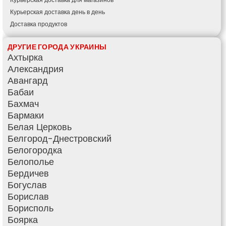
Курьерская доставка день в день
Доставка продуктов
Купить и доставить
ДРУГИЕ ГОРОДА УКРАИНЫ
Обратная доставка
Ахтырка
Быстрая курьерская доставка
Александрия
Доставка за 60 минут
Авангард
Доставить товар клиенту
Бабаи
Заказ еды на дом
Бахмач
АТБ доставка
Бармаки
Сильпо доставка
Белая Церковь
Варус доставка
Белгород-Днестровский
Ашан доставка
Белогородка
Белополье
Бердичев
Богуслав
Борислав
Борисполь
Боярка