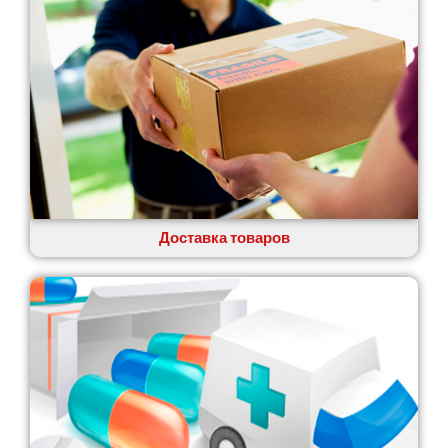
Глеваха
Горишние Плавни
Гостомель
Харьков
Херсон
Хмельницкий
Хмельник
Ирпень
Ивано-Франковск
Измаил
Доставка товаров
Кагарлык
Калуш
Каменец-Подольский
Каменка
Каменское
Канев
Казатин
Киев
Кобеляки