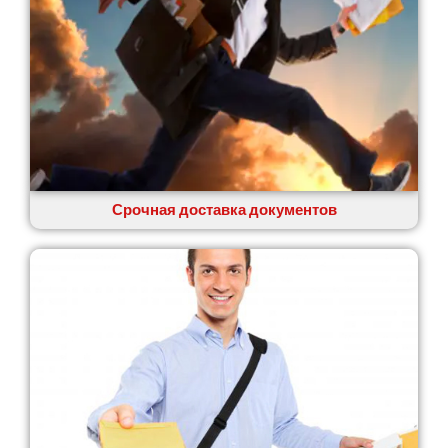
Сумы
Светловодск
Святопетровское
Тальное
Тарасовка
Тернополь
Терновка
Трусковец
Тульчин
Срочная доставка документов
Украинка
Умань
Ужгород
Узин
Васильков
Великие Лазы
Великий Омеляник
Верхнеднепровск
Винница
Винники