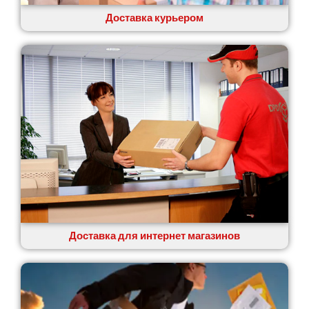
Ровно
Рудное
Доставка курьером
Самбор
Счастливое
Шепетовка
Шостка
Шпола
Синельниково
Славута
Славутич
Слобожанское
Смела
Софиевская Борщаговка
Сокольники
Солоницевка
Доставка для интернет магазинов
Староконстантинов
Старые Петровцы
Стебник
Стоянка
Стрый