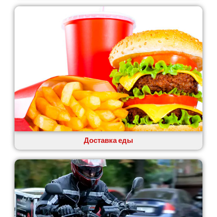
Лозовая
Лубны
Луцк
Лука-Мелешковская
Львов
Малин
Марганец
Миргород
Авангард
Нетешин
Нежин
Никитинцы
Николаев
Доставка еды
Никополь
Новоалександровка
Новомосковск
Новоселки
Нововолынск
Обухов
Обуховка