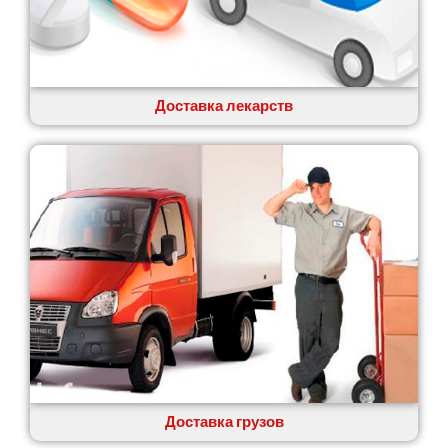
Коцюбинское
Конотоп
Коростень
Корсунь-Шевченковский
Костополь
Доставка лекарств
Ковель
Козин
Красноград
Кременчуг
Кременец
Кривой Рог
Кролевец
Кропивницкий
Крыховцы
Крюковщина
Крыжановка
Ладыжин
Лесники
Доставка грузов
Лиманка