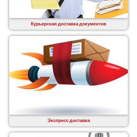
Вишенки
Вишневое
Вита-Почтовая
Волчинец
Курьерская доставка документов
Вольнянск
Вознесенск
Вышгород
Яготин
Южное
Южноукраинск
Запорожье
Заречаны
Зазимье
Здолбунов
Желтые Воды
Житомир
Змиев
Знаменка
Экспресс доставка
Звенигородка
Звягель