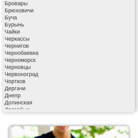
Бровары
Брюховичи
Буча
Бурынь
Чайки
Черкассы
Чернигов
Чернобаевка
Черноморск
Черновцы
Червоноград
Чортков
Дергачи
Днепр
Долинская
Дрогобыч
Фастов
Фонтанка
Гадяч
Гатное