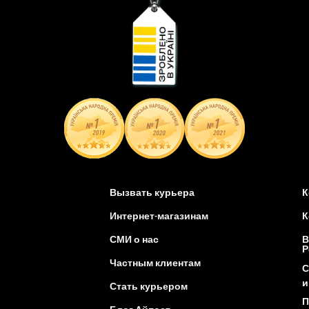
Вызвать курьера
К
Интернет-магазинам
К
СМИ о нас
В
Р
Частным клиентам
С
и
Стать курьером
П