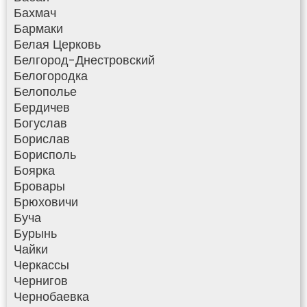
Бахмач
Бармаки
Белая Церковь
Белгород-Днестровский
Белогородка
Белополье
Бердичев
Богуслав
Борислав
Борисполь
Боярка
Бровары
Брюховичи
Буча
Бурынь
Чайки
Черкассы
Чернигов
Чернобаевка