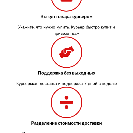
Тульчин
Украинка
Выкуп товара курьером
Умань
Ужгород
Укажите, что нужно купить. Курьер быстро купит и
Узин
привезет вам
Васильков
Великие Лазы
Великий Омеляник
Верхнеднепровск
Винница
Винники
Поддержка без выходных
Вишенки
Курьерская доставка и поддержка 7 дней в неделю
Вишневое
Вита-Почтовая
Волчинец
Вольнянск
Вознесенск
Вышгород
Разделение стоимости доставки
Яготин
Южное