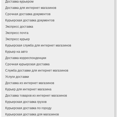
Доставка курьером
Ивано-Франковск
Доставка для интернет магазинов
Измаил
Срочная доставка документов
Кагарлык
Курьерская доставка документов
Калуш
Экспресс доставка
Каменец-Подольский
Экспресс почта
Каменка
Экспресс курьер
Каменское
Курьерская служба для интернет магазинов
Канев
Курьер на авто
Казатин
Доставка корреспонденции
Киев
Срочная курьерская доставка
Кобеляки
Коцюбинское
Служба доставки для интернет магазинов
Конотоп
Услуги доставки
Коростень
Доставка из интернет магазинов
Корсунь-Шевченковский
Курьер для интернет магазина
Костополь
Доставка товаров из интернет магазинов
Ковель
Курьерская доставка грузов
Козин
Курьерская доставка по городу
Красноград
Курьерская доставка для магазинов