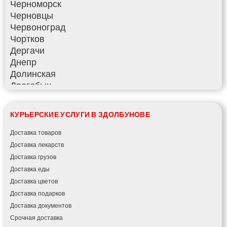
Черноморск
Черновцы
Червоноград
Чортков
Дергачи
Днепр
Долинская
Дрогобыч
Фастов
Фонтанка
КУРЬЕРСКИЕ УСЛУГИ В ЗДОЛБУНОВЕ
Гадяч
Гатное
Доставка товаров
Глеваха
Доставка лекарств
Горишние Плавни
Доставка грузов
Гостомель
Доставка еды
Харьков
Доставка цветов
Херсон
Доставка подарков
Хмельницкий
Доставка документов
Хмельник
Срочная доставка
Ирпень