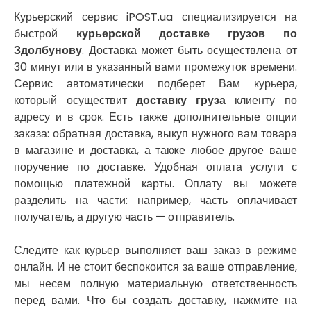
Нетешин
Курьерский сервис iPOST.ua специализируется на
Нежин
быстрой
курьерской доставке грузов по
Никитинцы
Здолбунову
. Доставка может быть осуществлена от
Николаев
30 минут или в указанный вами промежуток времени.
Никополь
Сервис автоматически подберет Вам курьера,
Новоалександровка
который осуществит
доставку груза
клиенту по
Новомосковск
адресу и в срок. Есть также дополнительные опции
Новоселки
заказа: обратная доставка, выкуп нужного вам товара
Нововолынск
в магазине и доставка, а также любое другое ваше
Обухов
поручение по доставке. Удобная оплата услуги с
Обуховка
помощью платежной карты. Оплату вы можете
Одесса
разделить на части: например, часть оплачивает
Острог
получатель, а другую часть — отправитель.
Павлоград
Переяслав
Следите как курьер выполняет ваш заказ в режиме
Первомайск
онлайн. И не стоит беспокоится за ваше отправление,
Песочин
мы несем полную материальную ответственность
Петриков
перед вами. Что бы создать доставку, нажмите на
Петропавловская Борщаговка