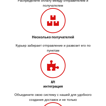
Распределите оплату между отправителем и
Южноукраинск
получателем
Запорожье
Заречаны
Зазимье
Здолбунов
Желтые Воды
Несколько получателей
Житомир
Змиев
Курьер забирает отправление и развозит его по
Знаменка
пунктам
Звенигородка
Звягель
API
интеграция
Объедините свою систему с нашей для удобного
создания доставок и не только