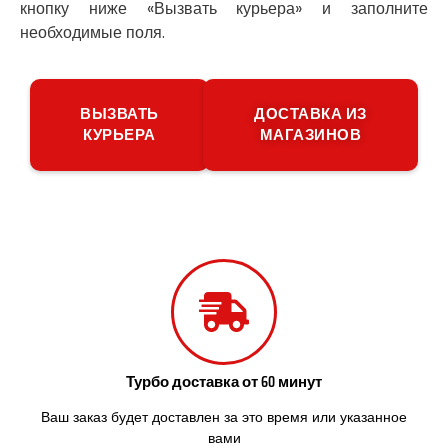
кнопку ниже «Вызвать курьера» и заполните
Подгородное
Погребы
необходимые поля.
Покров
Полтава
Прилуки
ВЫЗВАТЬ
ДОСТАВКА ИЗ
Путивль
КУРЬЕРА
МАГАЗИНОВ
Пятихатки
Раздельная
Рени
Решетиловка
Ромны
Ровно
Рудное
Самбор
Счастливое
Шепетовка
Шостка
Турбо доставка от 60 минут
Шпола
Ваш заказ будет доставлен за это время или указанное
Синельниково
вами
Славута