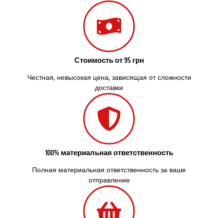
Славутич
Слобожанское
Смела
Софиевская Борщаговка
Сокольники
Стоимость от 95 грн
Солоницевка
Староконстантинов
Честная, невысокая цена, зависящая от сложности
доставки
Старые Петровцы
Стебник
Стоянка
Стрый
Сумы
Светловодск
100% материальная ответственность
Святопетровское
Тальное
Полная материальная ответственность за ваше
Тарасовка
отправление
Тернополь
Терновка
Трусковец