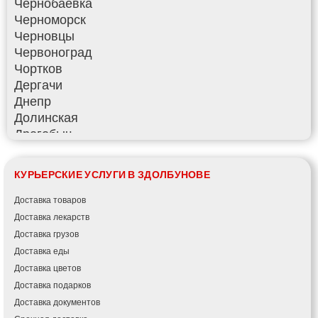
Чернобаевка
Черноморск
Черновцы
Червоноград
Чортков
Дергачи
Днепр
Долинская
Дрогобыч
Фастов
Фонтанка
КУРЬЕРСКИЕ УСЛУГИ В ЗДОЛБУНОВЕ
Гадяч
Гатное
Доставка товаров
Глеваха
Доставка лекарств
Горишние Плавни
Доставка грузов
Гостомель
Доставка еды
Харьков
Доставка цветов
Херсон
Доставка подарков
Хмельницкий
Доставка документов
Хмельник