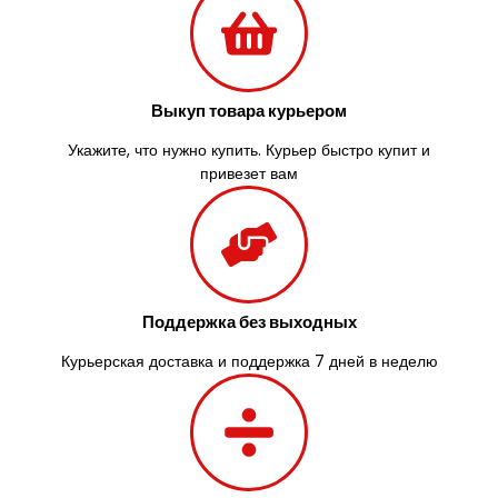
Трусковец
Тульчин
Украинка
Умань
Ужгород
Выкуп товара курьером
Узин
Укажите, что нужно купить. Курьер быстро купит и
Васильков
привезет вам
Великие Лазы
Великий Омеляник
Верхнеднепровск
Винница
Винники
Вишенки
Поддержка без выходных
Вишневое
Курьерская доставка и поддержка 7 дней в неделю
Вита-Почтовая
Волчинец
Вольнянск
Вознесенск
Вышгород
Яготин