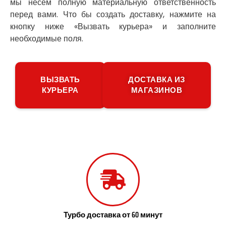
мы несем полную материальную ответственность
Петропавловская Борщаговка
перед вами. Что бы создать доставку, нажмите на
Подгородное
Погребы
кнопку ниже «Вызвать курьера» и заполните
Покров
необходимые поля.
Полтава
Прилуки
Путивль
ВЫЗВАТЬ
ДОСТАВКА ИЗ
Пятихатки
КУРЬЕРА
МАГАЗИНОВ
Раздельная
Рени
Решетиловка
Ромны
Ровно
Рудное
Самбор
Счастливое
Шепетовка
Шостка
Шпола
Турбо доставка от 60 минут
Синельниково