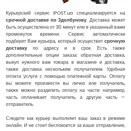
Авангард
Нетешин
Курьерский сервис iPOST.ua специализируется на
Нежин
срочной доставке по Здолбунову
. Доставка может
Никитинцы
быть осуществлена от 30 минут или в указанный вами
Николаев
промежуток времени. Сервис автоматически
Никополь
подберет Вам курьера, который осуществит
срочную
Новоалександровка
доставку
по адресу и в срок. Есть также
Новомосковск
дополнительные опции заказа: обратная доставка,
Новоселки
выкуп нужного вам товара в магазине и доставка,
Нововолынск
также доставка нескольким получателем. Удобная
Обухов
оплата услуги с помощью платежной карты. Оплату
Обуховка
вы можете произвести вы лично или получатель,
Одесса
также можно разделить оплату на части: например,
Острог
часть оплачивает получатель, а другую часть —
Павлоград
отправитель.
Переяслав
Первомайск
Следите как курьер выполняет ваш заказ в режиме
Песочин
онлайн. И не стоит беспокоится за ваше отправление,
Петриков