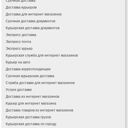
Срочная доставка
Ирпень
Доставка курьером
Ивано-Франковск
Доставка для интернет магазинов
Измаил
Срочная доставка документов
Кагарлык
Курьерская доставка документов
Калуш
Экспресс доставка
Каменец-Подольский
Экспресс почта
Каменка
Экспресс курьер
Каменское
Курьерская служба для интернет магазинов
Канев
Курьер на авто
Казатин
Доставка корреспонденции
Киев
Срочная курьерская доставка
Кобеляки
Коцюбинское
Служба доставки для интернет магазинов
Конотоп
Услуги доставки
Коростень
Доставка из интернет магазинов
Корсунь-Шевченковский
Курьер для интернет магазина
Костополь
Доставка товаров из интернет магазинов
Ковель
Курьерская доставка грузов
Козин
Курьерская доставка по городу