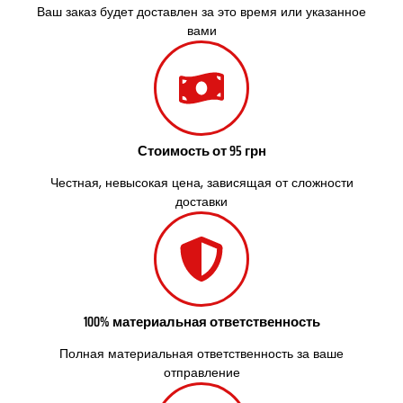
Ваш заказ будет доставлен за это время или указанное
Славута
вами
Славутич
Слобожанское
Смела
Софиевская Борщаговка
Сокольники
Солоницевка
Стоимость от 95 грн
Староконстантинов
Старые Петровцы
Честная, невысокая цена, зависящая от сложности
Стебник
доставки
Стоянка
Стрый
Сумы
Светловодск
Святопетровское
100% материальная ответственность
Тальное
Тарасовка
Полная материальная ответственность за ваше
Тернополь
отправление
Терновка