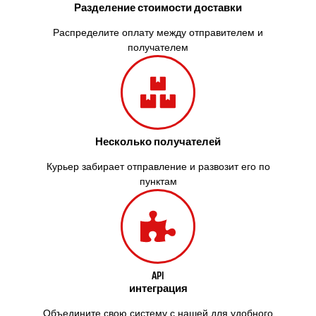
Разделение стоимости доставки
Южное
Южноукраинск
Распределите оплату между отправителем и
Запорожье
получателем
Заречаны
Зазимье
Здолбунов
Желтые Воды
Житомир
Несколько получателей
Змиев
Знаменка
Курьер забирает отправление и развозит его по
Звенигородка
пунктам
Звягель
API
интеграция
Объедините свою систему с нашей для удобного