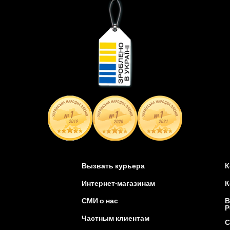
Вызвать курьера
К
Интернет-магазинам
К
СМИ о нас
В
Р
Частным клиентам
С