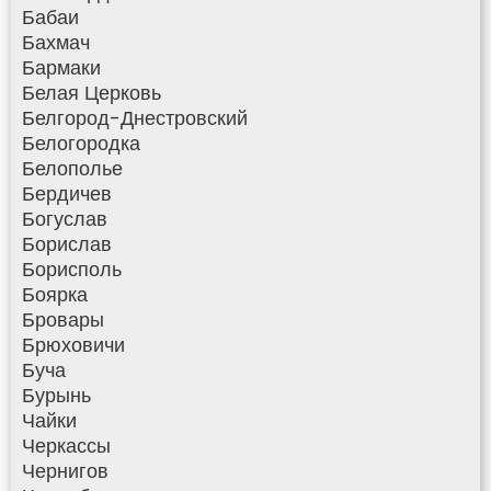
Бабаи
Бахмач
Бармаки
Белая Церковь
Белгород-Днестровский
Белогородка
Белополье
Бердичев
Богуслав
Борислав
Борисполь
Боярка
Бровары
Брюховичи
Буча
Бурынь
Чайки
Черкассы
Чернигов